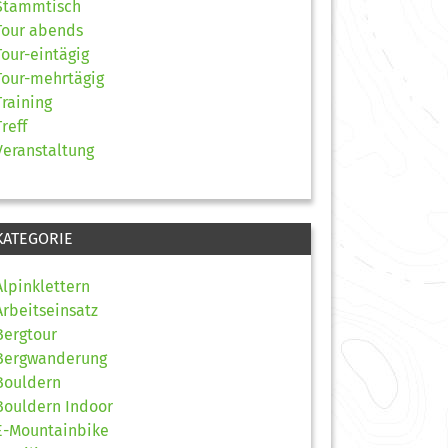
Stammtisch
Tour abends
Tour-eintägig
Tour-mehrtägig
Training
Treff
Veranstaltung
KATEGORIE
Alpinklettern
Arbeitseinsatz
Bergtour
Bergwanderung
Bouldern
Bouldern Indoor
E-Mountainbike