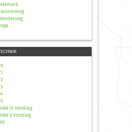
Telemark
Trailrunning
Wanderung
Yoga
TECHNIK
T0
T1
T2
T3
T4
T5
UIAA IV Vorstieg
UIAA V Vorstieg
WS