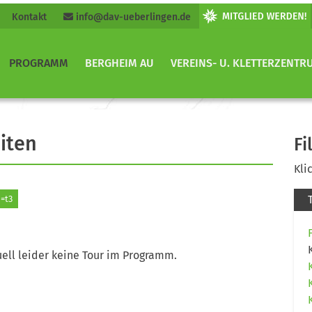
Kontakt
info@dav-ueberlingen.de
PROGRAMM
BERGHEIM AU
VEREINS- U. KLETTERZENTR
iten
Fi
Kli
=t3
ell leider keine Tour im Programm.