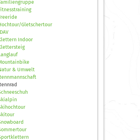
Familiengruppe
Fitnesstraining
Freeride
Hochtour/Gletschertour
JDAV
Klettern Indoor
Klettersteig
Langlauf
Mountainbike
Natur & Umwelt
Rennmannschaft
Rennrad
Schneeschuh
Skialpin
Skihochtour
Skitour
Snowboard
Sommertour
Sportklettern