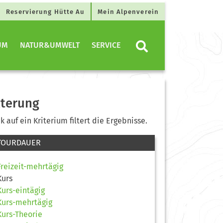
Reservierung Hütte Au
Mein Alpenverein
UM
NATUR&UMWELT
SERVICE
lterung
ck auf ein Kriterium filtert die Ergebnisse.
TOURDAUER
Freizeit-mehrtägig
Kurs
Kurs-eintägig
Kurs-mehrtägig
Kurs-Theorie