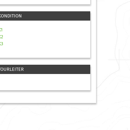
KONDITION
K1
K2
K3
TOURLEITER