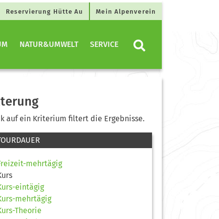
Reservierung Hütte Au
Mein Alpenverein
UM
NATUR&UMWELT
SERVICE
lterung
ck auf ein Kriterium filtert die Ergebnisse.
TOURDAUER
Freizeit-mehrtägig
Kurs
Kurs-eintägig
Kurs-mehrtägig
Kurs-Theorie