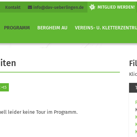
Kontakt
info@dav-ueberlingen.de
PROGRAMM
BERGHEIM AU
VEREINS- U. KLETTERZENTR
iten
Fi
Kli
=t5
ell leider keine Tour im Programm.