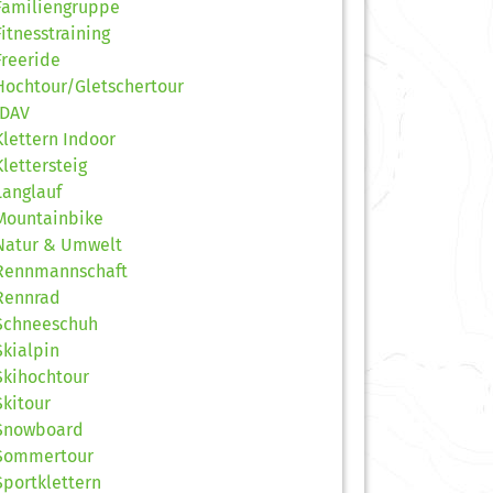
Familiengruppe
Fitnesstraining
Freeride
Hochtour/Gletschertour
JDAV
Klettern Indoor
Klettersteig
Langlauf
Mountainbike
Natur & Umwelt
Rennmannschaft
Rennrad
Schneeschuh
Skialpin
Skihochtour
Skitour
Snowboard
Sommertour
Sportklettern