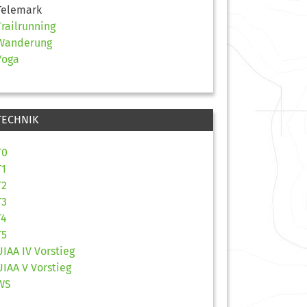
Telemark
Trailrunning
Wanderung
Yoga
TECHNIK
T0
T1
T2
T3
T4
T5
UIAA IV Vorstieg
UIAA V Vorstieg
WS