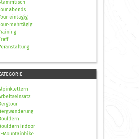
Stammtisch
Tour abends
Tour-eintägig
Tour-mehrtägig
Training
Treff
Veranstaltung
KATEGORIE
Alpinklettern
Arbeitseinsatz
Bergtour
Bergwanderung
Bouldern
Bouldern Indoor
E-Mountainbike