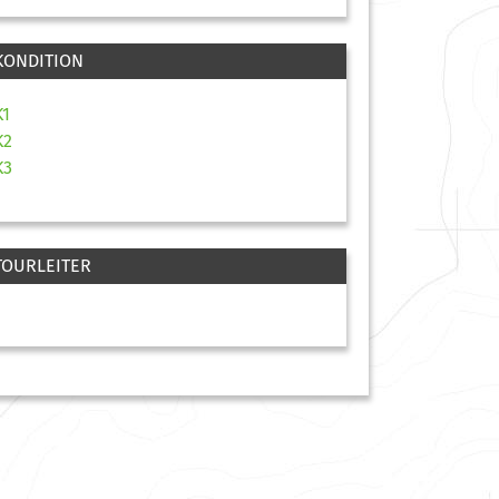
KONDITION
K1
K2
K3
TOURLEITER