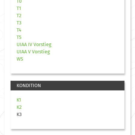
T0
T1
T2
T3
T4
T5
UIAA IV Vorstieg
UIAA V Vorstieg
WS
KONDITION
K1
K2
K3