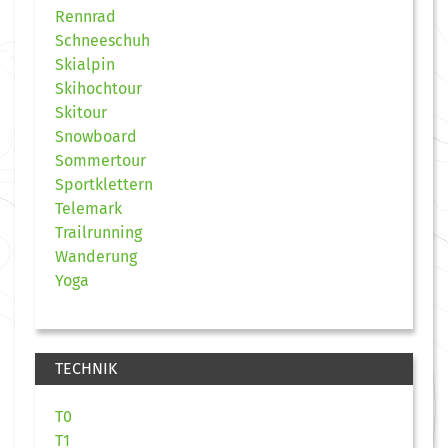
Rennrad
Schneeschuh
Skialpin
Skihochtour
Skitour
Snowboard
Sommertour
Sportklettern
Telemark
Trailrunning
Wanderung
Yoga
TECHNIK
T0
T1