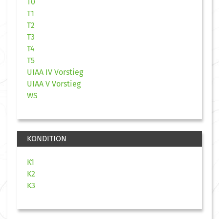
T0
T1
T2
T3
T4
T5
UIAA IV Vorstieg
UIAA V Vorstieg
WS
KONDITION
K1
K2
K3