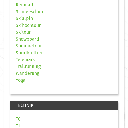
Rennrad
Schneeschuh
Skialpin
Skihochtour
Skitour
Snowboard
Sommertour
Sportklettern
Telemark
Trailrunning
Wanderung
Yoga
TECHNIK
T0
T1