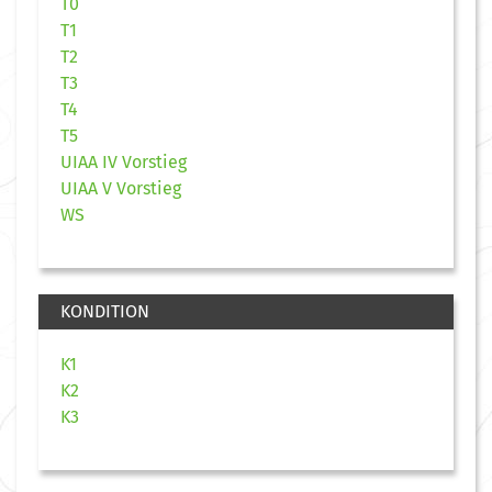
T0
T1
T2
T3
T4
T5
UIAA IV Vorstieg
UIAA V Vorstieg
WS
KONDITION
K1
K2
K3