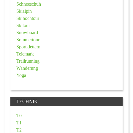
Schneeschuh
Skialpin
Skihochtour
Skitour
Snowboard
Sommertour
Sportklettern
Telemark
Trailrunning
Wanderung
Yoga
TECHNIK
T0
T1
T2