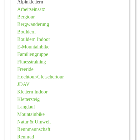
Alpinklettern
Arbeitseinsatz
Bergtour
Bergwanderung
Bouldern
Bouldern Indoor
E-Mountainbike
Familiengruppe
Fitnesstraining
Freeride
Hochtour/Gletschertour
JDAV
Klettern Indoor
Klettersteig
Langlauf
Mountainbike
Natur & Umwelt
Rennmannschaft
Rennrad