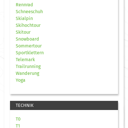
Rennrad
Schneeschuh
Skialpin
Skihochtour
Skitour
Snowboard
Sommertour
Sportklettern
Telemark
Trailrunning
Wanderung
Yoga
TECHNIK
T0
T1