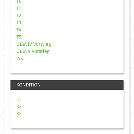
T0
T1
T2
T3
T4
T5
UIAA IV Vorstieg
UIAA V Vorstieg
WS
KONDITION
K1
K2
K3