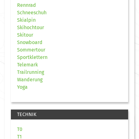
Rennrad
Schneeschuh
Skialpin
Skihochtour
Skitour
Snowboard
Sommertour
Sportklettern
Telemark
Trailrunning
Wanderung
Yoga
TECHNIK
T0
T1