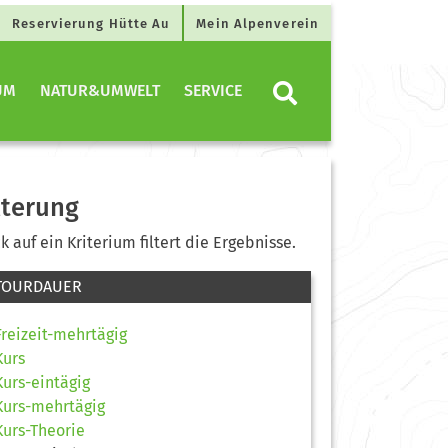
Reservierung Hütte Au
Mein Alpenverein
UM
NATUR&UMWELT
SERVICE
lterung
ck auf ein Kriterium filtert die Ergebnisse.
TOURDAUER
Freizeit-mehrtägig
Kurs
Kurs-eintägig
Kurs-mehrtägig
Kurs-Theorie