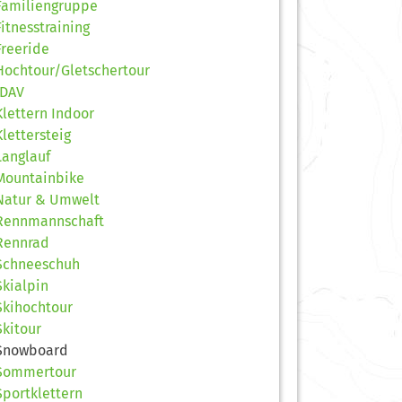
Familiengruppe
Fitnesstraining
Freeride
Hochtour/Gletschertour
JDAV
Klettern Indoor
Klettersteig
Langlauf
Mountainbike
Natur & Umwelt
Rennmannschaft
Rennrad
Schneeschuh
Skialpin
Skihochtour
Skitour
Snowboard
Sommertour
Sportklettern