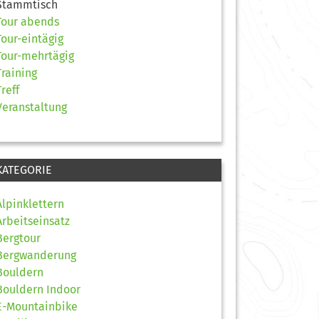
Stammtisch
Tour abends
Tour-eintägig
Tour-mehrtägig
Training
Treff
Veranstaltung
KATEGORIE
Alpinklettern
Arbeitseinsatz
Bergtour
Bergwanderung
Bouldern
Bouldern Indoor
E-Mountainbike