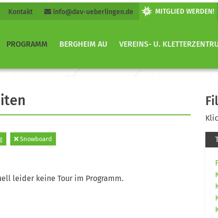
Kontakt
info@dav-ueberlingen.de
PROGRAMM
BERGHEIM AU
VEREINS- U. KLETTERZENTR
iten
Fi
Kli
g
Snowboard
ell leider keine Tour im Programm.