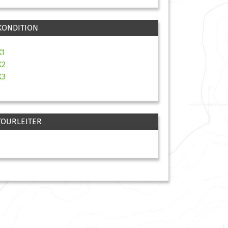
KONDITION
K1
K2
K3
TOURLEITER