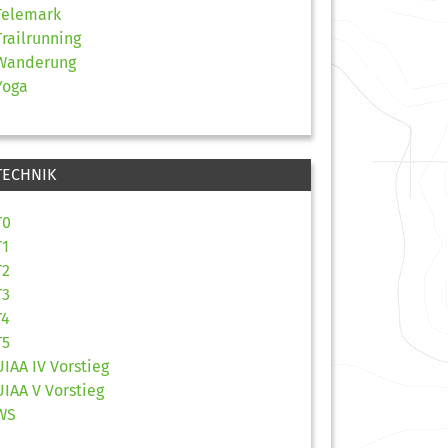
Telemark
Trailrunning
Wanderung
Yoga
TECHNIK
T0
T1
T2
T3
T4
T5
UIAA IV Vorstieg
UIAA V Vorstieg
WS