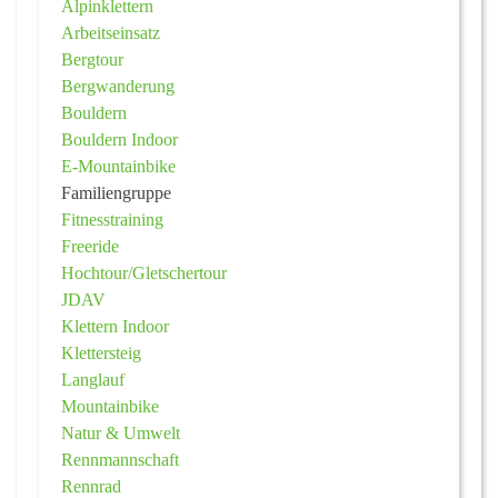
Alpinklettern
Arbeitseinsatz
Bergtour
Bergwanderung
Bouldern
Bouldern Indoor
E-Mountainbike
Familiengruppe
Fitnesstraining
Freeride
Hochtour/Gletschertour
JDAV
Klettern Indoor
Klettersteig
Langlauf
Mountainbike
Natur & Umwelt
Rennmannschaft
Rennrad