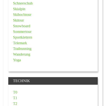
Schneeschuh
Skialpin
Skihochtour
Skitour
Snowboard
Sommertour
Sportklettern
Telemark
Trailrunning
Wanderung
Yoga
TECHNIK
T0
T1
T2