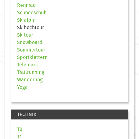
Rennrad
Schneeschuh
Skialpin
Skihochtour
Skitour
Snowboard
Sommertour
Sportklettern
Telemark
Trailrunning
Wanderung
Yoga
TECHNIK
T0
T1