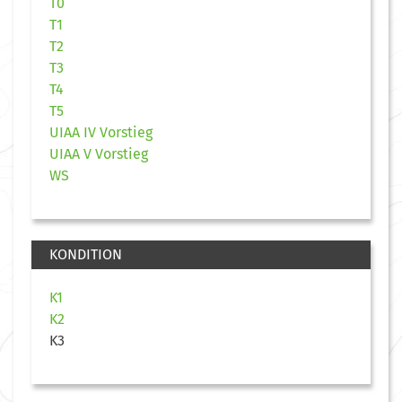
T0
T1
T2
T3
T4
T5
UIAA IV Vorstieg
UIAA V Vorstieg
WS
KONDITION
K1
K2
K3