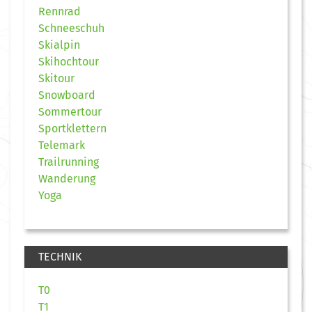
Rennrad
Schneeschuh
Skialpin
Skihochtour
Skitour
Snowboard
Sommertour
Sportklettern
Telemark
Trailrunning
Wanderung
Yoga
TECHNIK
T0
T1