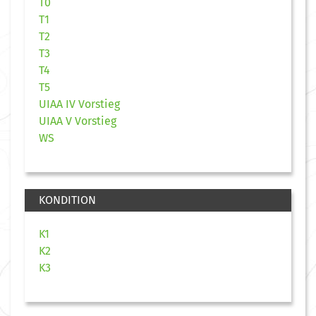
T0
T1
T2
T3
T4
T5
UIAA IV Vorstieg
UIAA V Vorstieg
WS
KONDITION
K1
K2
K3