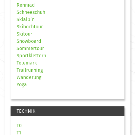
Rennrad
Schneeschuh
Skialpin
Skihochtour
Skitour
Snowboard
Sommertour
Sportklettern
Telemark
Trailrunning
Wanderung
Yoga
TECHNIK
T0
T1