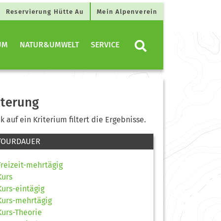
Reservierung Hütte Au
Mein Alpenverein
UM
NATUR&UMWELT
SERVICE
lterung
ck auf ein Kriterium filtert die Ergebnisse.
TOURDAUER
Freizeit-mehrtägig
Kurs
Kurs-eintägig
Kurs-mehrtägig
Kurs-Theorie