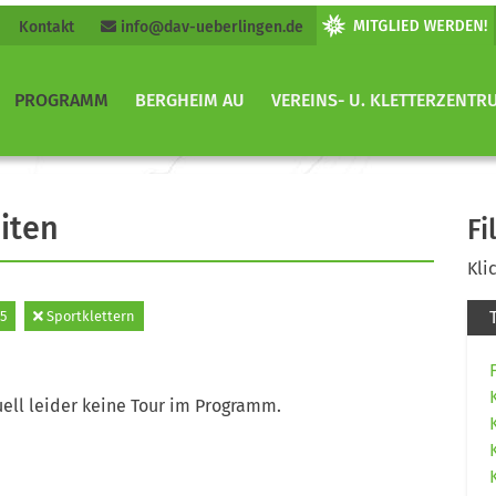
Kontakt
info@dav-ueberlingen.de
PROGRAMM
BERGHEIM AU
VEREINS- U. KLETTERZENTR
iten
Fi
Kli
5
Sportklettern
ell leider keine Tour im Programm.