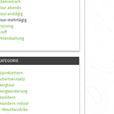
Stammtisch
Tour abends
Tour-eintägig
Tour-mehrtägig
Training
Treff
Veranstaltung
KATEGORIE
Alpinklettern
Arbeitseinsatz
Bergtour
Bergwanderung
Bouldern
Bouldern Indoor
E-Mountainbike