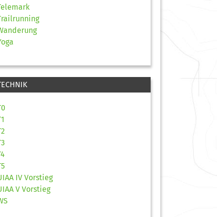
Telemark
Trailrunning
Wanderung
Yoga
TECHNIK
T0
T1
T2
T3
T4
T5
UIAA IV Vorstieg
UIAA V Vorstieg
WS