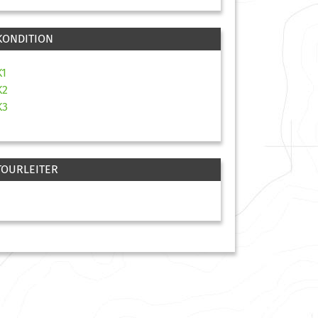
KONDITION
K1
K2
K3
TOURLEITER