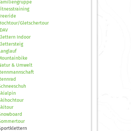
Familiengruppe
Fitnesstraining
Freeride
Hochtour/Gletschertour
JDAV
Klettern Indoor
Klettersteig
Langlauf
Mountainbike
Natur & Umwelt
Rennmannschaft
Rennrad
Schneeschuh
Skialpin
Skihochtour
Skitour
Snowboard
Sommertour
Sportklettern