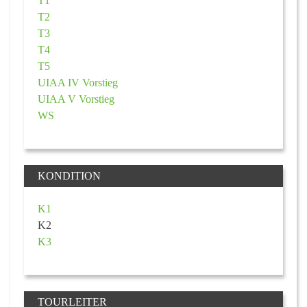
T1
T2
T3
T4
T5
UIAA IV Vorstieg
UIAA V Vorstieg
WS
KONDITION
K1
K2
K3
TOURLEITER