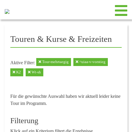
Touren & Kurse & Freizeiten
Tour-mehrtaegig
=uiaa-v-vorstieg
Aktive Filter:
K2
Wt-sh
Für die gewünschte Auswahl haben wir aktuell leider keine
Tour im Programm.
Filterung
Klick auf ein Kriterium filtert die Ergebnisse.