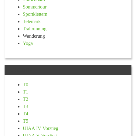
Sommertour
Sportklettern
Telemark
Trailrunning
Wanderung
Yoga
TECHNIK
T0
T1
T2
T3
T4
T5
UIAA IV Vorstieg
UIAA V Vorstieg