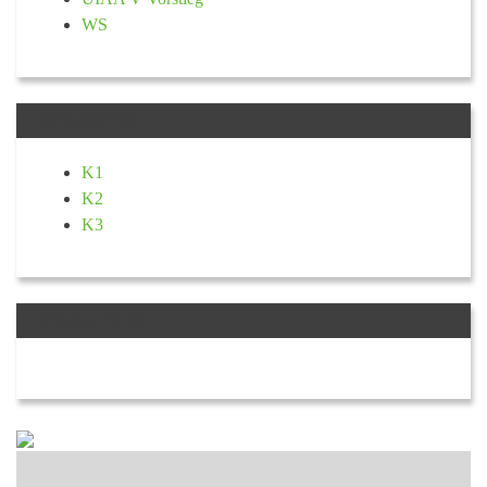
WS
KONDITION
K1
K2
K3
TOURLEITER