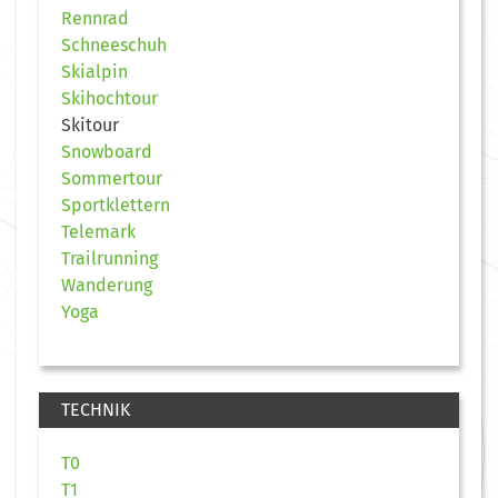
Rennrad
Schneeschuh
Skialpin
Skihochtour
Skitour
Snowboard
Sommertour
Sportklettern
Telemark
Trailrunning
Wanderung
Yoga
TECHNIK
T0
T1