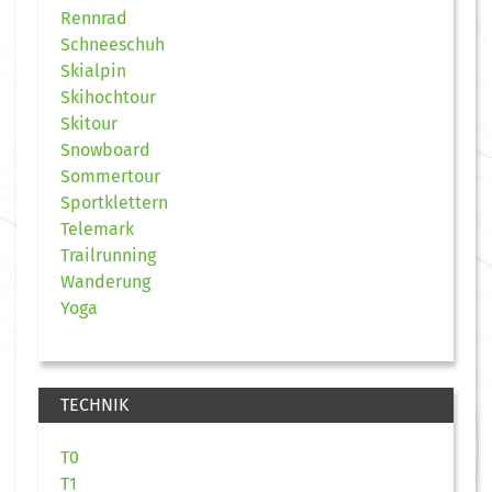
Rennrad
Schneeschuh
Skialpin
Skihochtour
Skitour
Snowboard
Sommertour
Sportklettern
Telemark
Trailrunning
Wanderung
Yoga
TECHNIK
T0
T1