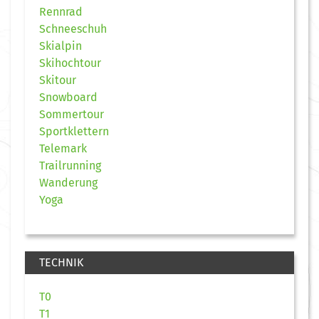
Rennrad
Schneeschuh
Skialpin
Skihochtour
Skitour
Snowboard
Sommertour
Sportklettern
Telemark
Trailrunning
Wanderung
Yoga
TECHNIK
T0
T1