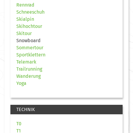
Rennrad
Schneeschuh
Skialpin
Skihochtour
Skitour
Snowboard
Sommertour
Sportklettern
Telemark
Trailrunning
Wanderung
Yoga
TECHNIK
T0
T1