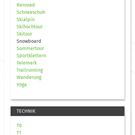
Rennrad
Schneeschuh
Skialpin
Skihochtour
Skitour
Snowboard
Sommertour
Sportklettern
Telemark
Trailrunning
Wanderung
Yoga
TECHNIK
T0
T1