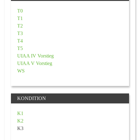
T0
T1
T2
T3
T4
T5
UIAA IV Vorstieg
UIAA V Vorstieg
WS
KONDITION
K1
K2
K3