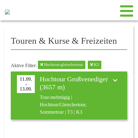
Touren & Kurse & Freizeiten
Hochtour-gletschertour
K3
Aktive Filter:
Hochtour Großvenediger
11.09.
-
(3657 m)
13.09.
Tour-mehrtägig |
Hochtour/Gletschertour,
Sommertour | T3 | K3