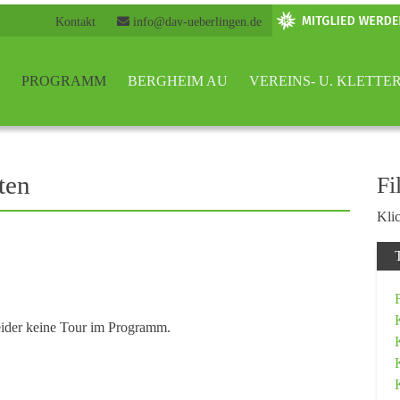
Kontakt
info@dav-ueberlingen.de
PROGRAMM
BERGHEIM AU
VEREINS- U. KLETT
ten
Fi
Klic
eider keine Tour im Programm.