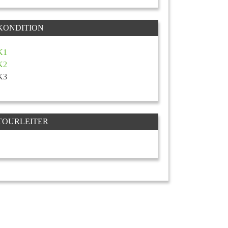
KONDITION
K1
K2
K3
TOURLEITER