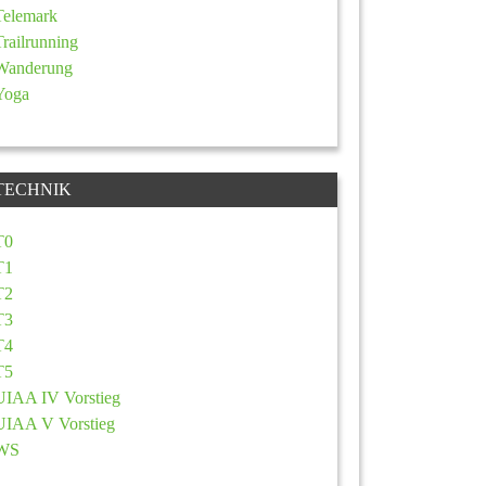
Telemark
Trailrunning
Wanderung
Yoga
TECHNIK
T0
T1
T2
T3
T4
T5
UIAA IV Vorstieg
UIAA V Vorstieg
WS