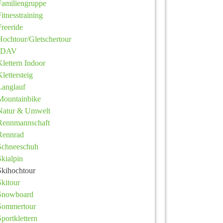
Familiengruppe
Fitnesstraining
Freeride
Hochtour/Gletschertour
JDAV
Klettern Indoor
Klettersteig
Langlauf
Mountainbike
Natur & Umwelt
Rennmannschaft
Rennrad
Schneeschuh
Skialpin
Skihochtour
Skitour
Snowboard
Sommertour
Sportklettern