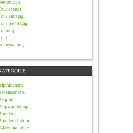
Stammtisch
Tour abends
Tour-eintägig
Tour-mehrtägig
Training
Treff
Veranstaltung
KATEGORIE
Alpinklettern
Arbeitseinsatz
Bergtour
Bergwanderung
Bouldern
Bouldern Indoor
E-Mountainbike