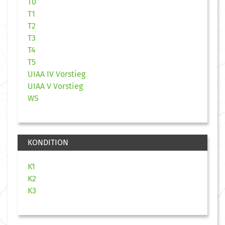
T0
T1
T2
T3
T4
T5
UIAA IV Vorstieg
UIAA V Vorstieg
WS
KONDITION
K1
K2
K3