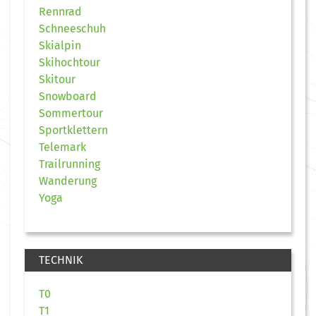
Rennrad
Schneeschuh
Skialpin
Skihochtour
Skitour
Snowboard
Sommertour
Sportklettern
Telemark
Trailrunning
Wanderung
Yoga
TECHNIK
T0
T1