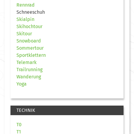
Rennrad
Schneeschuh
Skialpin
Skihochtour
Skitour
Snowboard
Sommertour
Sportklettern
Telemark
Trailrunning
Wanderung
Yoga
TECHNIK
T0
T1