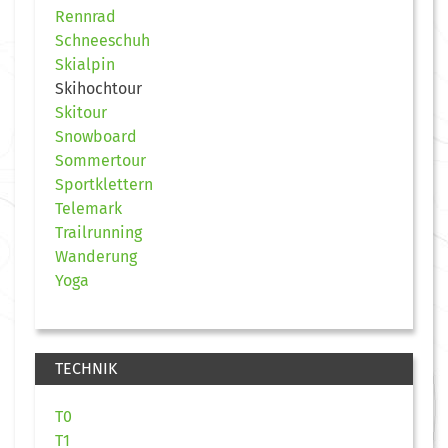
Rennrad
Schneeschuh
Skialpin
Skihochtour
Skitour
Snowboard
Sommertour
Sportklettern
Telemark
Trailrunning
Wanderung
Yoga
TECHNIK
T0
T1