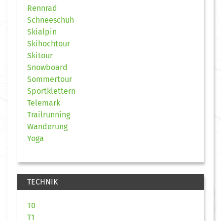
Rennrad
Schneeschuh
Skialpin
Skihochtour
Skitour
Snowboard
Sommertour
Sportklettern
Telemark
Trailrunning
Wanderung
Yoga
TECHNIK
T0
T1