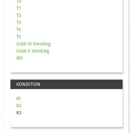
T0
T1
T2
T3
T4
T5
UIAA IV Vorstieg
UIAA V Vorstieg
WS
KONDITION
K1
K2
K3