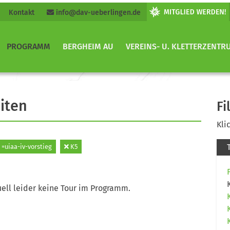
Kontakt
info@dav-ueberlingen.de
PROGRAMM
BERGHEIM AU
VEREINS- U. KLETTERZENTR
iten
Fi
Kli
=uiaa-iv-vorstieg
K5
ell leider keine Tour im Programm.