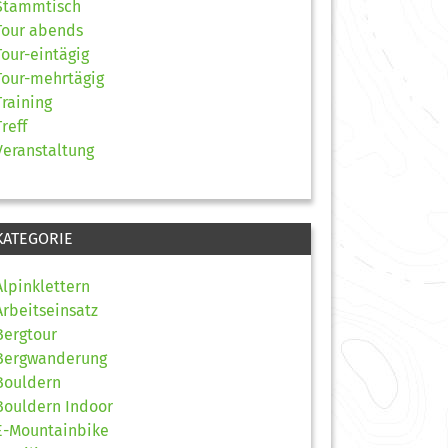
Stammtisch
Tour abends
Tour-eintägig
Tour-mehrtägig
Training
Treff
Veranstaltung
KATEGORIE
Alpinklettern
Arbeitseinsatz
Bergtour
Bergwanderung
Bouldern
Bouldern Indoor
E-Mountainbike