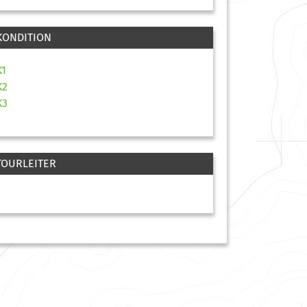
KONDITION
K1
K2
K3
TOURLEITER