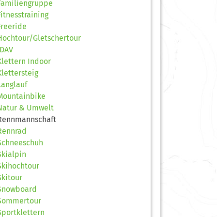
Familiengruppe
Fitnesstraining
Freeride
Hochtour/Gletschertour
JDAV
Klettern Indoor
Klettersteig
Langlauf
Mountainbike
Natur & Umwelt
Rennmannschaft
Rennrad
Schneeschuh
Skialpin
Skihochtour
Skitour
Snowboard
Sommertour
Sportklettern