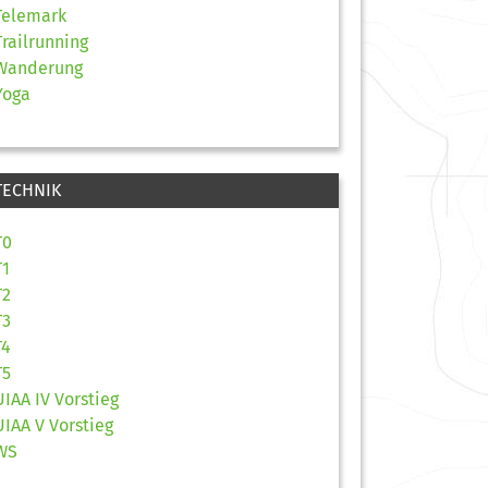
Telemark
Trailrunning
Wanderung
Yoga
TECHNIK
T0
T1
T2
T3
T4
T5
UIAA IV Vorstieg
UIAA V Vorstieg
WS