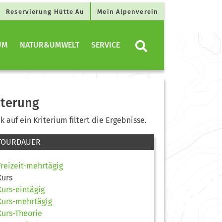
Reservierung Hütte Au
Mein Alpenverein
UM
NATUR&UMWELT
SERVICE
lterung
ck auf ein Kriterium filtert die Ergebnisse.
TOURDAUER
Freizeit-mehrtägig
Kurs
Kurs-eintägig
Kurs-mehrtägig
Kurs-Theorie