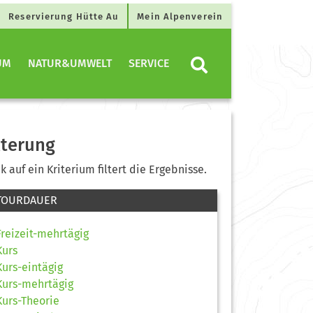
Reservierung Hütte Au
Mein Alpenverein
UM
NATUR&UMWELT
SERVICE
lterung
ck auf ein Kriterium filtert die Ergebnisse.
TOURDAUER
Freizeit-mehrtägig
Kurs
Kurs-eintägig
Kurs-mehrtägig
Kurs-Theorie