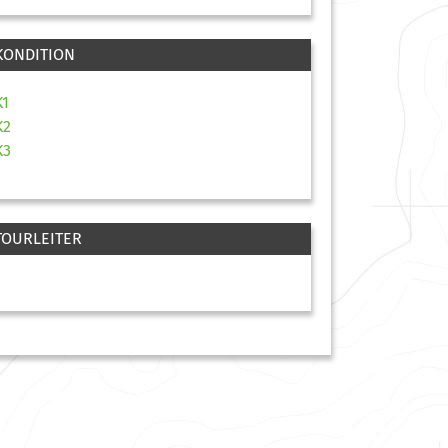
KONDITION
K1
K2
K3
TOURLEITER