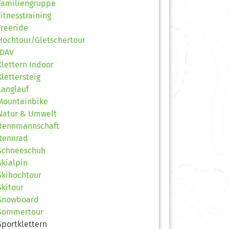
Familiengruppe
Fitnesstraining
Freeride
Hochtour/Gletschertour
JDAV
Klettern Indoor
Klettersteig
Langlauf
Mountainbike
Natur & Umwelt
Rennmannschaft
Rennrad
Schneeschuh
Skialpin
Skihochtour
Skitour
Snowboard
Sommertour
Sportklettern