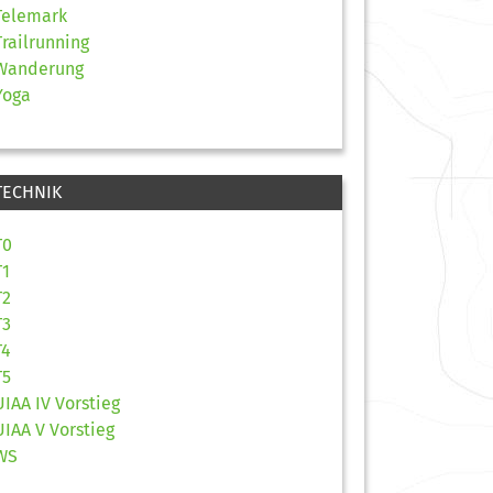
Telemark
Trailrunning
Wanderung
Yoga
TECHNIK
T0
T1
T2
T3
T4
T5
UIAA IV Vorstieg
UIAA V Vorstieg
WS