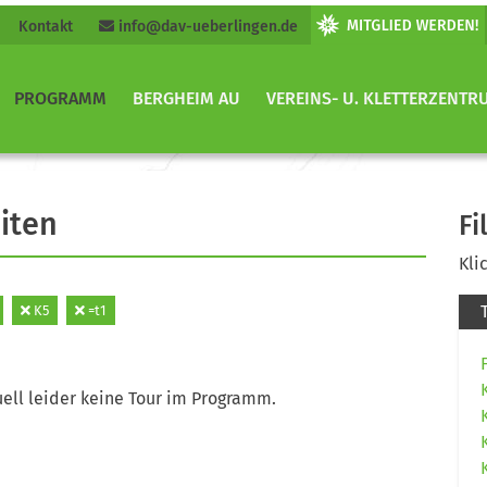
Kontakt
info@dav-ueberlingen.de
PROGRAMM
BERGHEIM AU
VEREINS- U. KLETTERZENTR
iten
Fi
Kli
K5
=t1
ell leider keine Tour im Programm.