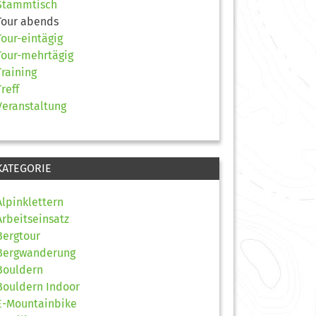
Stammtisch
Tour abends
Tour-eintägig
Tour-mehrtägig
Training
Treff
Veranstaltung
KATEGORIE
Alpinklettern
Arbeitseinsatz
Bergtour
Bergwanderung
Bouldern
Bouldern Indoor
E-Mountainbike