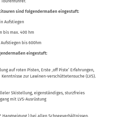
 Tourenführer.
kitouren sind folgendermaßen eingestuft:
in Aufstiegen
en bis max. 400 hm
 Aufstiegen bis 600hm
lgendermaßen eingestuft:
ung auf roten Pisten, Erste ‚off Piste‘ Erfahrungen,
 Kenntnisse zur Lawinen-verschüttetensuche (LVS).
leler Skistellung, eigenständiges, sturzfreies
gang mit LVS-Ausrüstung
° Hangneigung ) bei allen Schneeverhältnissen,