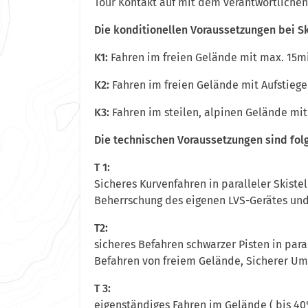
Tour Kontakt auf mit dem verantwortlichen
Die konditionellen Voraussetzungen bei S
K1:
Fahren im freien Gelände mit max. 15m
K2:
Fahren im freien Gelände mit Aufstieg
K3:
Fahren im steilen, alpinen Gelände mit
Die technischen Voraussetzungen sind fo
T 1:
Sicheres Kurvenfahren in paralleler Skistell
Beherrschung des eigenen LVS-Gerätes und
T2:
sicheres Befahren schwarzer Pisten in paral
Befahren von freiem Gelände, Sicherer Um
T 3:
eigenständiges Fahren im Gelände ( bis 40