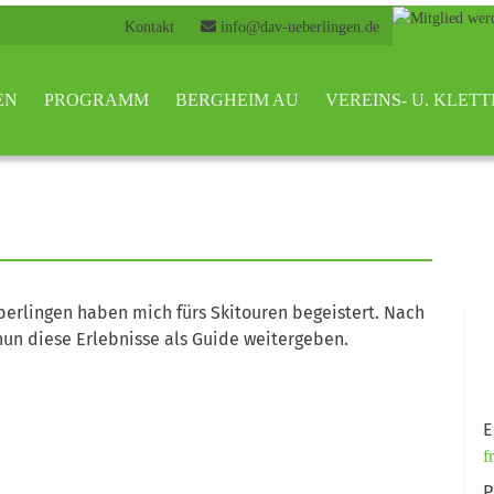
Kontakt
info@dav-ueberlingen.de
EN
PROGRAMM
BERGHEIM AU
VEREINS- U. KLE
erlingen haben mich fürs Skitouren begeistert. Nach
nun diese Erlebnisse als Guide weitergeben.
E
f
P