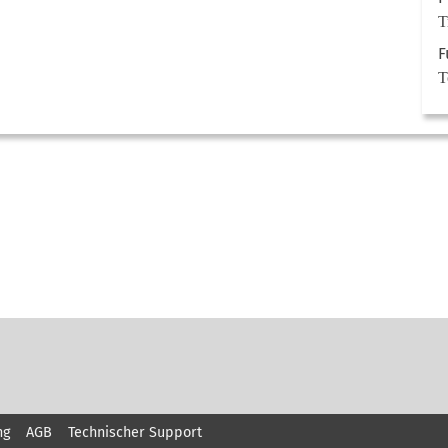
T
F
T
ng
AGB
Technischer Support