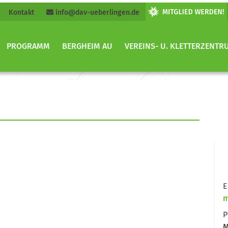
Kontakt
info@dav-ueberlingen.de
PROGRAMM
BERGHEIM AU
VEREINS- U. KLETTERZENTR
E
m
P
M