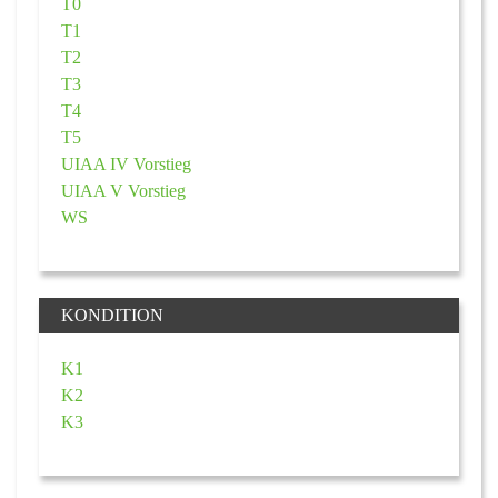
T0
T1
T2
T3
T4
T5
UIAA IV Vorstieg
UIAA V Vorstieg
WS
KONDITION
K1
K2
K3