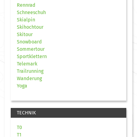
Rennrad
Schneeschuh
Skialpin
Skihochtour
Skitour
Snowboard
Sommertour
Sportklettern
Telemark
Trailrunning
Wanderung
Yoga
TECHNIK
T0
T1