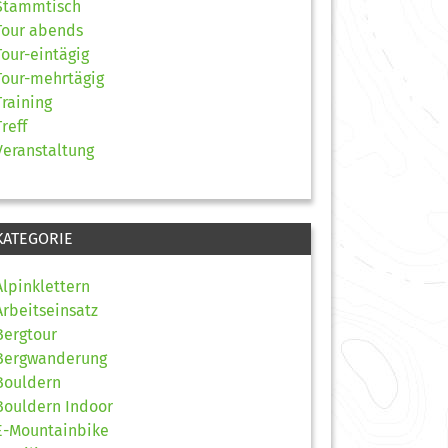
Stammtisch
Tour abends
Tour-eintägig
Tour-mehrtägig
Training
Treff
Veranstaltung
KATEGORIE
Alpinklettern
Arbeitseinsatz
Bergtour
Bergwanderung
Bouldern
Bouldern Indoor
E-Mountainbike