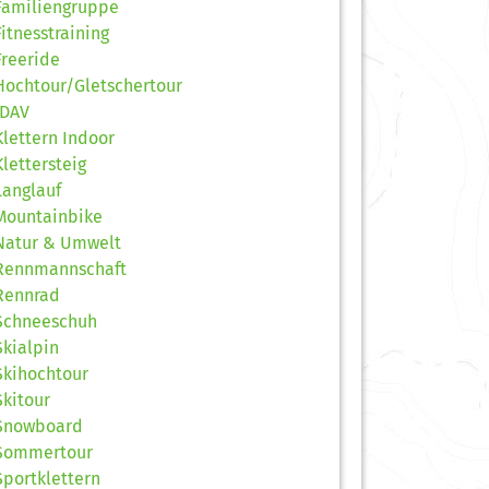
Familiengruppe
Fitnesstraining
Freeride
Hochtour/Gletschertour
JDAV
Klettern Indoor
Klettersteig
Langlauf
Mountainbike
Natur & Umwelt
Rennmannschaft
Rennrad
Schneeschuh
Skialpin
Skihochtour
Skitour
Snowboard
Sommertour
Sportklettern