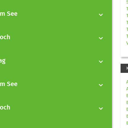
am See
woch
ag
am See
woch