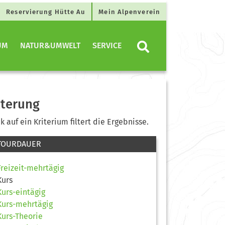
Reservierung Hütte Au
Mein Alpenverein
UM
NATUR&UMWELT
SERVICE
lterung
ck auf ein Kriterium filtert die Ergebnisse.
TOURDAUER
Freizeit-mehrtägig
Kurs
Kurs-eintägig
Kurs-mehrtägig
Kurs-Theorie