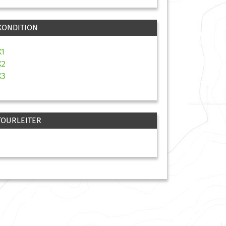
KONDITION
K1
K2
K3
TOURLEITER