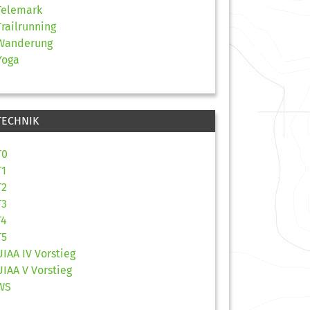
Telemark
Trailrunning
Wanderung
Yoga
TECHNIK
T0
T1
T2
T3
T4
T5
UIAA IV Vorstieg
UIAA V Vorstieg
WS