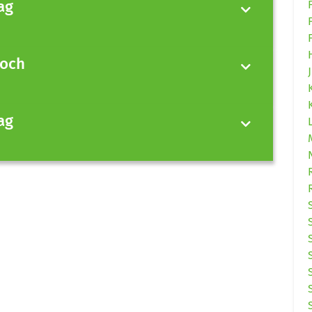
ag
woch
ag