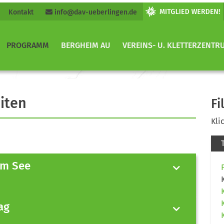
Kontakt
info@dav-ueberlingen.de
PROGRAMM
BERGHEIM AU
VEREINS- U. KLETTERZENTR
iten
Fi
Kli
am See
ag