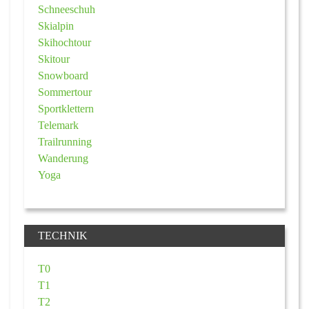
Schneeschuh
Skialpin
Skihochtour
Skitour
Snowboard
Sommertour
Sportklettern
Telemark
Trailrunning
Wanderung
Yoga
TECHNIK
T0
T1
T2