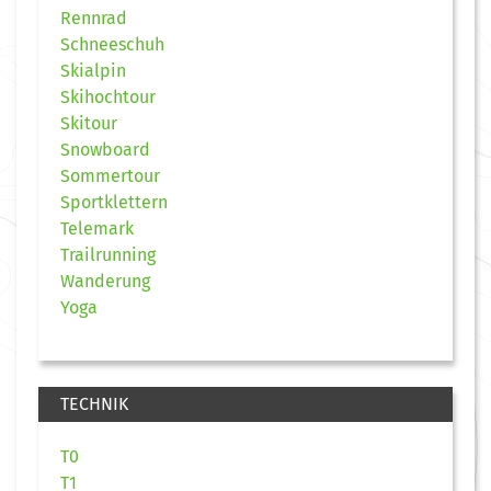
Rennrad
Schneeschuh
Skialpin
Skihochtour
Skitour
Snowboard
Sommertour
Sportklettern
Telemark
Trailrunning
Wanderung
Yoga
TECHNIK
T0
T1