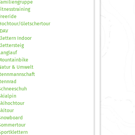
Familiengruppe
Fitnesstraining
Freeride
Hochtour/Gletschertour
JDAV
Klettern Indoor
Klettersteig
Langlauf
Mountainbike
Natur & Umwelt
Rennmannschaft
Rennrad
Schneeschuh
Skialpin
Skihochtour
Skitour
Snowboard
Sommertour
Sportklettern