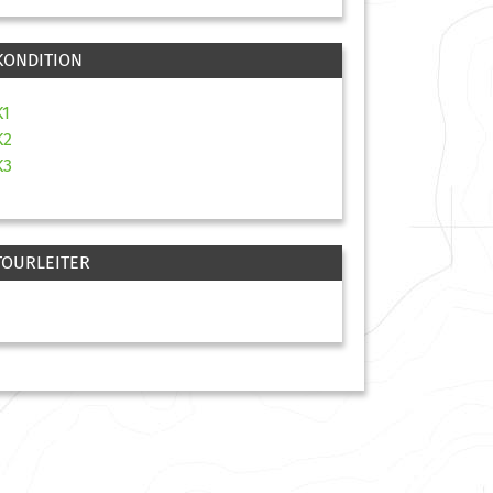
KONDITION
K1
K2
K3
TOURLEITER