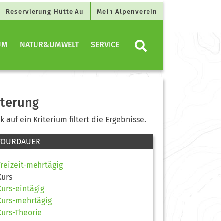
Reservierung Hütte Au
Mein Alpenverein
UM
NATUR&UMWELT
SERVICE
lterung
ck auf ein Kriterium filtert die Ergebnisse.
TOURDAUER
Freizeit-mehrtägig
Kurs
Kurs-eintägig
Kurs-mehrtägig
Kurs-Theorie