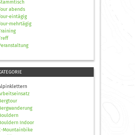
Stammtisch
Tour abends
Tour-eintägig
Tour-mehrtägig
Training
Treff
Veranstaltung
KATEGORIE
Alpinklettern
Arbeitseinsatz
Bergtour
Bergwanderung
Bouldern
Bouldern Indoor
E-Mountainbike