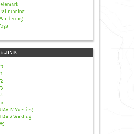
Telemark
Trailrunning
Wanderung
Yoga
TECHNIK
T0
T1
T2
T3
T4
T5
UIAA IV Vorstieg
UIAA V Vorstieg
WS