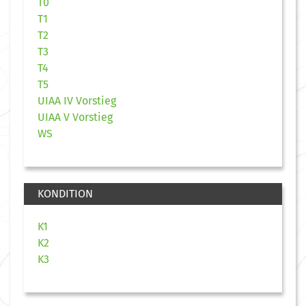
T0
T1
T2
T3
T4
T5
UIAA IV Vorstieg
UIAA V Vorstieg
WS
KONDITION
K1
K2
K3