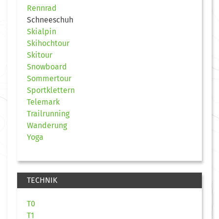
Rennrad
Schneeschuh
Skialpin
Skihochtour
Skitour
Snowboard
Sommertour
Sportklettern
Telemark
Trailrunning
Wanderung
Yoga
TECHNIK
T0
T1