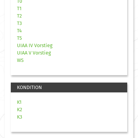
T0
T1
T2
T3
T4
T5
UIAA IV Vorstieg
UIAA V Vorstieg
WS
KONDITION
K1
K2
K3