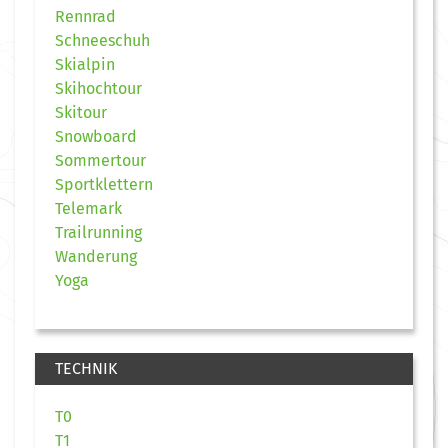
Rennrad
Schneeschuh
Skialpin
Skihochtour
Skitour
Snowboard
Sommertour
Sportklettern
Telemark
Trailrunning
Wanderung
Yoga
TECHNIK
T0
T1