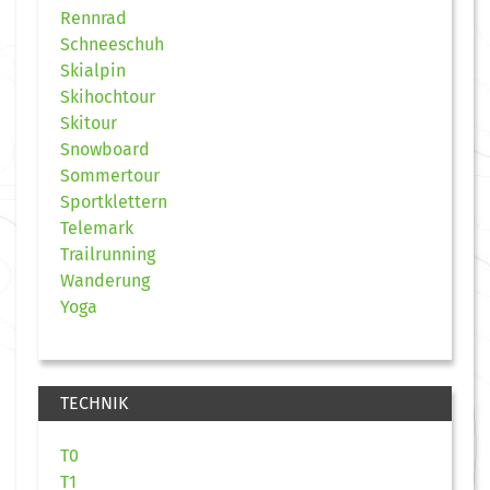
Rennrad
Schneeschuh
Skialpin
Skihochtour
Skitour
Snowboard
Sommertour
Sportklettern
Telemark
Trailrunning
Wanderung
Yoga
TECHNIK
T0
T1